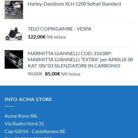
Harley-Davidson XLH 1200 Softail Standard
TELO COPRIGAMBE - VESPA
122,00
€
IVA inclusa
MARMITTA GIANNELLI COD. 31638P:
MARMITTA GIANNELLI "EXTRA" per APRILIA SR
KAT '00/'03 SILENZIATORE IN CARBONIO
Il
Il
90,00
€
85,00
€
IVA inclusa
prezzo
prezzo
originale
attuale
era:
è:
INFO ACMA STORE
90,00€.
85,00€.
Acma Store SRL
Via Radici Nord 31
Cap 42014 - Castellarano RE