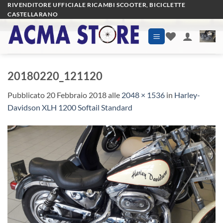
Salta
RIVENDITORE UFFICIALE RICAMBI SCOOTER, BICICLETTE
CASTELLARANO
ai
contenuti
20180220_121120
Pubblicato
20 Febbraio 2018
alle
2048 × 1536
in
Harley-
Davidson XLH 1200 Softail Standard