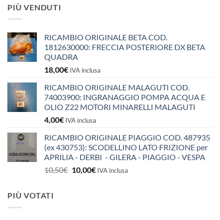
PIÙ VENDUTI
RICAMBIO ORIGINALE BETA COD.
1812630000: FRECCIA POSTERIORE DX BETA
QUADRA
18,00
€
IVA inclusa
RICAMBIO ORIGINALE MALAGUTI COD.
74003900: INGRANAGGIO POMPA ACQUA E
OLIO Z22 MOTORI MINARELLI MALAGUTI
4,00
€
IVA inclusa
RICAMBIO ORIGINALE PIAGGIO COD. 487935
(ex 430753): SCODELLINO LATO FRIZIONE per
APRILIA - DERBI - GILERA - PIAGGIO - VESPA
Il
Il
10,50
€
10,00
€
IVA inclusa
prezzo
prezzo
originale
attuale
PIÙ VOTATI
era:
è:
10,50€.
10,00€.